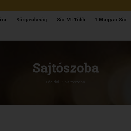
úra
Sörgazdaság
Sör Mi Több
1 Magyar Sör
Sajtószoba
You are here:
Főoldal
Sajtószoba