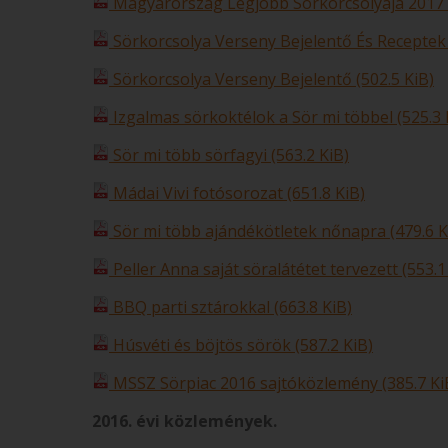
Magyarország Legjobb Sörkorcsolyája 2017 pr
Sörkorcsolya Verseny Bejelentő És Receptek 
Sörkorcsolya Verseny Bejelentő (502.5 KiB)
Izgalmas sörkoktélok a Sör mi többel (525.3 
Sör mi több sörfagyi (563.2 KiB)
Mádai Vivi fotósorozat (651.8 KiB)
Sör mi több ajándékötletek nőnapra (479.6 K
Peller Anna saját söralátétet tervezett (553.1
BBQ parti sztárokkal (663.8 KiB)
Húsvéti és böjtös sörök (587.2 KiB)
MSSZ Sörpiac 2016 sajtóközlemény (385.7 Ki
2016. évi közlemények.