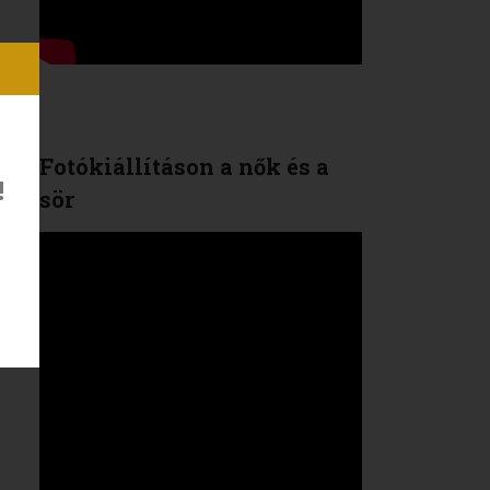
Fotókiállításon a nők és a
!
sör