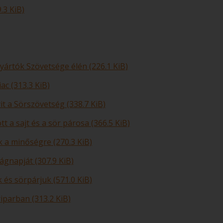
.3 KiB)
yártók Szövetsége élén (226.1 KiB)
ac (313.3 KiB)
it a Sörszövetség (338.7 KiB)
t a sajt és a sör párosa (366.5 KiB)
k a minőségre (270.3 KiB)
ágnapját (307.9 KiB)
 és sörpárjuk (571.0 KiB)
iparban (313.2 KiB)