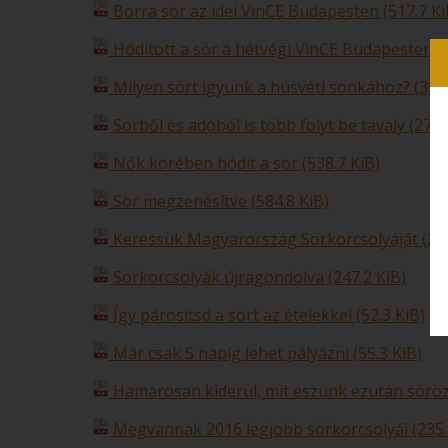
Borra sör az idei VinCE Budapesten (517.7 Ki
Hódított a sör a hétvégi VinCE Budapesten (5
Milyen sört igyunk a húsvéti sonkához? (351.
Sörből és adóból is több folyt be tavaly (278.
Nők körében hódít a sör (538.7 KiB)
Sör megzenésítve (584.8 KiB)
Keressük Magyarország Sörkorcsolyáját (260
Sörkorcsolyák újragondolva (247.2 KiB)
Így párosítsd a sört az ételekkel (52.3 KiB)
Már csak 5 napig lehet pályázni (55.3 KiB)
Hamarosan kiderül, mit eszünk ezután söröz
Megvannak 2016 legjobb sörkorcsolyái (235.