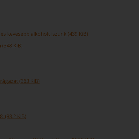
 kevesebb alkoholt iszunk (439 KiB)
 (348 KiB)
rágazat (363 KiB)
 (88.2 KiB)