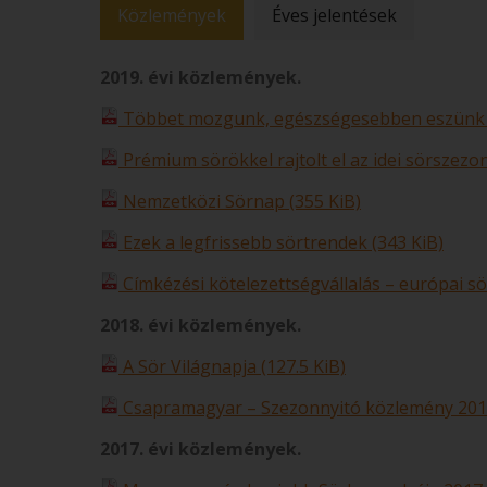
Közlemények
Éves jelentések
2019. évi közlemények.
Többet mozgunk, egészségesebben eszünk és
Prémium sörökkel rajtolt el az idei sörszezon
Nemzetközi Sörnap (355 KiB)
Ezek a legfrissebb sörtrendek (343 KiB)
Címkézési kötelezettségvállalás – európai sö
2018. évi közlemények.
A Sör Világnapja (127.5 KiB)
Csapramagyar – Szezonnyitó közlemény 2018.
2017. évi közlemények.