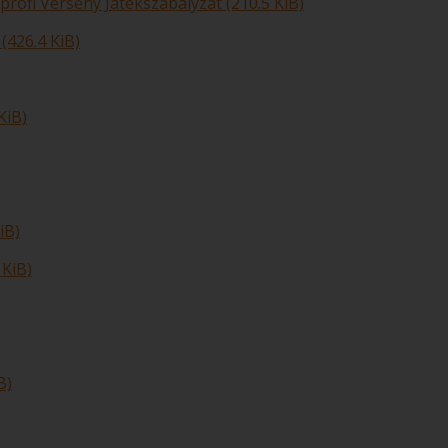
ofi Verseny Játékszabályzat (210.5 KiB)
(426.4 KiB)
KiB)
iB)
 KiB)
B)