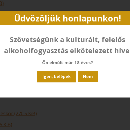
B)
03.2 KiB)
Üdvözöljük honlapunkon!
6 KiB)
5 KiB)
Szövetségünk a kulturált, felelős
alkoholfogyasztás elkötelezett híve
Ön elmúlt már 18 éves?
.7 KiB)
éskor (270.5 KiB)
5 KiB)