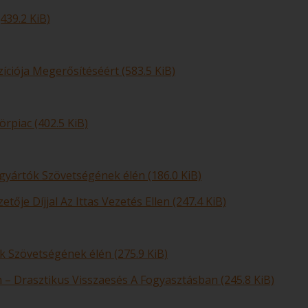
439.2 KiB)
zíciója Megerősítéséért (583.5 KiB)
rpiac (402.5 KiB)
gyártók Szövetségének élén (186.0 KiB)
etője Díjjal Az Ittas Vezetés Ellen (247.4 KiB)
ók Szövetségének élén (275.9 KiB)
n – Drasztikus Visszaesés A Fogyasztásban (245.8 KiB)