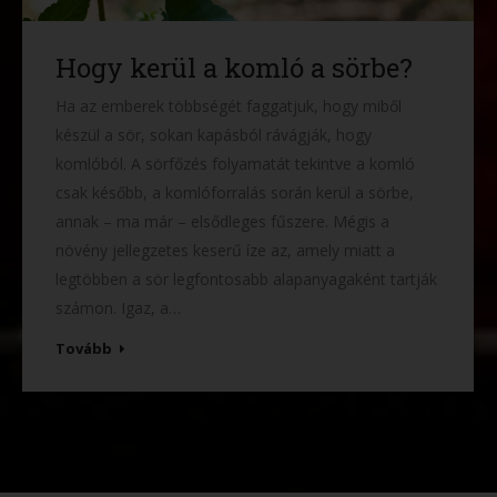
Hogy kerül a komló a sörbe?
Ha az emberek többségét faggatjuk, hogy miből
készül a sör, sokan kapásból rávágják, hogy
komlóból. A sörfőzés folyamatát tekintve a komló
csak később, a komlóforralás során kerül a sörbe,
annak – ma már – elsődleges fűszere. Mégis a
növény jellegzetes keserű íze az, amely miatt a
legtöbben a sör legfontosabb alapanyagaként tartják
számon. Igaz, a…
Tovább