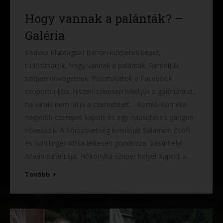
Hogy vannak a palánták? –
Galéria
Kedves Klubtagok! Bátran küldjetek képet,
tudósítsatok, hogy vannak a palánták. Reméljük
szépen növögetnek. Posztoljatok a Facebook
csoportunkba, hiszen szívesen bővítjük a galériánkat,
ha valaki nem látja a csemetéjét. Komló Kornélia
nagyobb cserepet kapott és egy napsütéses gangon
növekszik. A Sörszövetség komlóját Salamon Zsófi
és Schillinger Attila lelkesen gondozza. Vásárhelyi
István palántája, Hókonyka szuper helyet kapott a…
Tovább