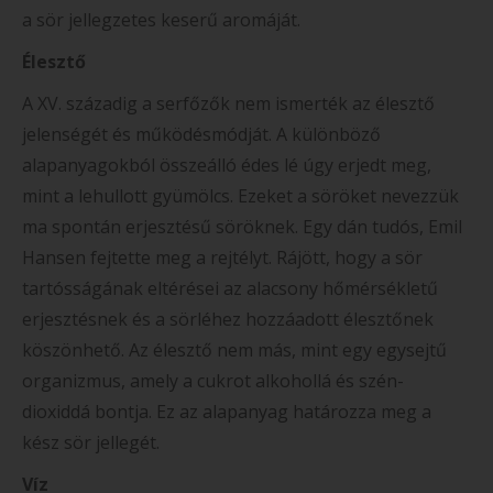
a sör jellegzetes keserű aromáját.
Élesztő
A XV. századig a serfőzők nem ismerték az élesztő
jelenségét és működésmódját. A különböző
alapanyagokból összeálló édes lé úgy erjedt meg,
mint a lehullott gyümölcs. Ezeket a söröket nevezzük
ma spontán erjesztésű söröknek. Egy dán tudós, Emil
Hansen fejtette meg a rejtélyt. Rájött, hogy a sör
tartósságának eltérései az alacsony hőmérsékletű
erjesztésnek és a sörléhez hozzáadott élesztőnek
köszönhető. Az élesztő nem más, mint egy egysejtű
organizmus, amely a cukrot alkohollá és szén-
dioxiddá bontja. Ez az alapanyag határozza meg a
kész sör jellegét.
Víz