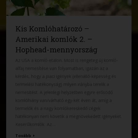
Kis Komlóhatározó –
Amerikai komlók 2. –
Hophead-mennyország
Az USA a komló-etalon. Most is rengeteg új komló-
alfaj nemesítése van folyamatban, igazán az a
kérdés, hogy a piaci igények (ellenálló-képesség és
termelési hatékonyság) milyen irányba terelik a
nemesítést. A jelenlegi helyzetben egyre erősödő
komlóhiány van/várható egy-két éven át, amíg a
termelők és a nagy komlókereskedő cégek
hatékonyan nem követik a megnövekedett igényeket.
Keserűkomlók Az…
Tovább