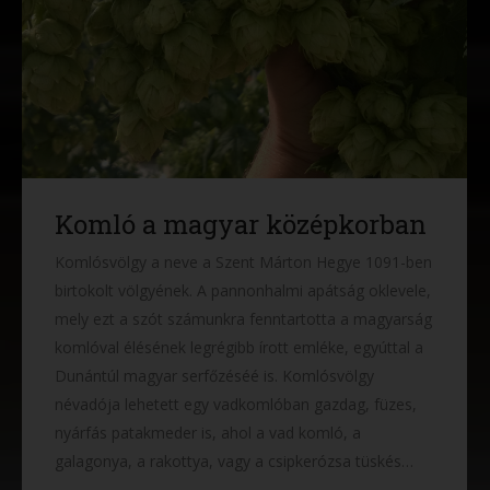
Komló a magyar középkorban
Komlósvölgy a neve a Szent Márton Hegye 1091-ben
birtokolt völgyének. A pannonhalmi apátság oklevele,
mely ezt a szót számunkra fenntartotta a magyarság
komlóval élésének legrégibb írott emléke, egyúttal a
Dunántúl magyar serfőzéséé is. Komlósvölgy
névadója lehetett egy vadkomlóban gazdag, füzes,
nyárfás patakmeder is, ahol a vad komló, a
galagonya, a rakottya, vagy a csipkerózsa tüskés…