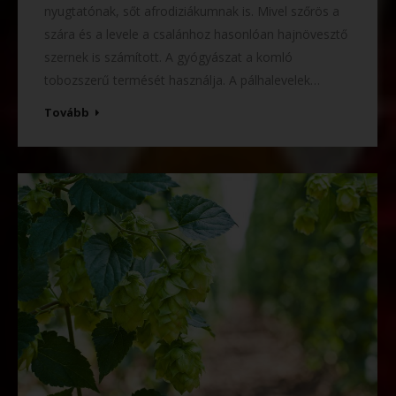
nyugtatónak, sőt afrodiziákumnak is. Mivel szőrös a
szára és a levele a csalánhoz hasonlóan hajnövesztő
szernek is számított. A gyógyászat a komló
tobozszerű termését használja. A pálhalevelek…
Tovább