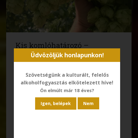
Kis komlóhatározó –
Amerikai komlók 1. –
Üdvözöljük honlapunkon!
Adottságok, gyökerek és a
Szövetségünk a kulturált, felelős
nagy boom
alkoholfogyasztás elkötelezett híve!
Az USA Németország mögött (34e tonna/év) még
Ön elmúlt már 18 éves?
mindig jócskán lemaradva (21e tonna/év) “csak” a
második legnagyobb komlótermelő a világon,
azonban – az amerikai sörforradalommal
párhuzamban – itt a leginnovatívabb, leginkább
sokrétű az új komló-alfajok piaci megjelenése és
széles körű használata. Ezerszám születnek olyan