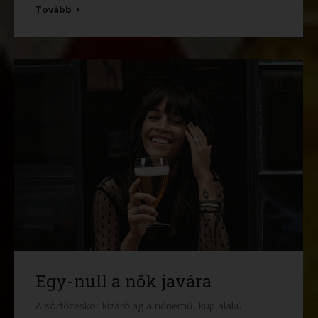
Tovább
Egy-null a nők javára
A sörfőzéskor kizárólag a nőnemű, kúp alakú