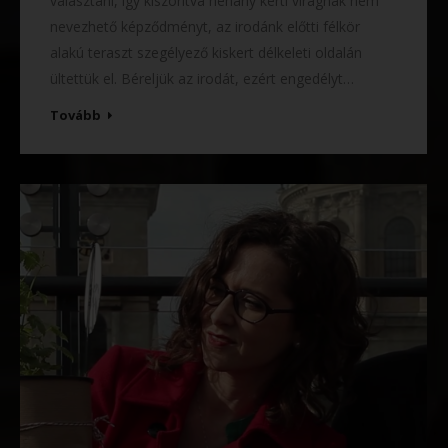
választani, így kiszorítva néhány kerti virágnak nem
nevezhető képződményt, az irodánk előtti félkör
alakú teraszt szegélyező kiskert délkeleti oldalán
ültettük el. Béreljük az irodát, ezért engedélyt…
Tovább