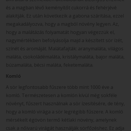
és a magban lévő keményítőt cukorrá és fehérjévé
alakítják. Ez után következik a gabona szárítása, ezzel
megakadályozva, hogy a magból növény legyen. Az,
hogy a malátázás folyamatát hogyan végezzük el,
nagymértékben befolyásolja majd a készített sör ízét,
színét és aromáját. Malátafajták: aranymaláta, világos
maláta, csokoládémaláta, kristálymaláta, bajor maláta,
búzamaláta, bécsi maláta, feketemaláta.
Komló
A sör legfontosabb fűszere több mint 1000 éve a
komló. Természetesen a komlón kívül még sokféle
növényt, fűszert használnak a sör ízesítésére, de tény,
hogy a komló virága a sör legrégibb fűszere. A komló
mérsékelt égövön termő kétlaki növény, amelynek
csak a nőivarú virágát használják sörfőzéshez. Ez adja