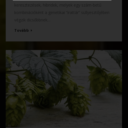
keresztezések, hibridek, melyek egy szám-betű
kombinációként a genetikai “irattár” süllyesztőjében
végzik dicsőbbnek…
Tovább