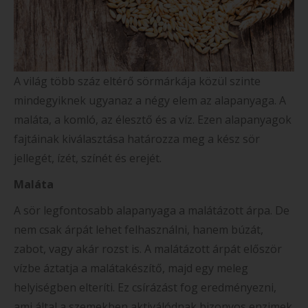
A világ több száz eltérő sörmárkája közül szinte
mindegyiknek ugyanaz a négy elem az alapanyaga. A
maláta, a komló, az élesztő és a víz. Ezen alapanyagok
fajtáinak kiválasztása határozza meg a kész sör
jellegét, ízét, színét és erejét.
Maláta
A sör legfontosabb alapanyaga a malátázott árpa. De
nem csak árpát lehet felhasználni, hanem búzát,
zabot, vagy akár rozst is. A malátázott árpát először
vízbe áztatja a malátakészítő, majd egy meleg
helyiségben elteríti. Ez csírázást fog eredményezni,
ami által a szemekben aktiválódnak bizonyos enzimek