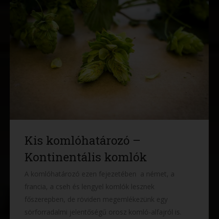
Kis komlóhatározó –
Kontinentális komlók
A komlóhatározó ezen fejezetében a német, a
francia, a cseh és lengyel komlók lesznek
főszerepben, de röviden megemlékezünk egy
sörforradalmi jelentőségű orosz komló-alfajról is.