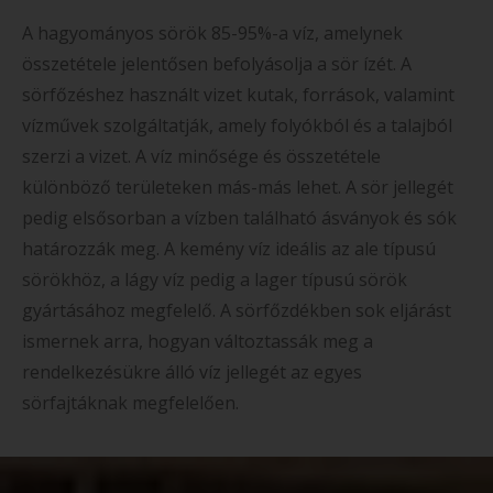
A hagyományos sörök 85-95%-a víz, amelynek
összetétele jelentősen befolyásolja a sör ízét. A
sörfőzéshez használt vizet kutak, források, valamint
vízművek szolgáltatják, amely folyókból és a talajból
szerzi a vizet. A víz minősége és összetétele
különböző területeken más-más lehet. A sör jellegét
pedig elsősorban a vízben található ásványok és sók
határozzák meg. A kemény víz ideális az ale típusú
sörökhöz, a lágy víz pedig a lager típusú sörök
gyártásához megfelelő. A sörfőzdékben sok eljárást
ismernek arra, hogyan változtassák meg a
rendelkezésükre álló víz jellegét az egyes
sörfajtáknak megfelelően.