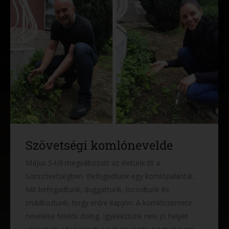
Szövetségi komlónevelde
Május 5-től megváltozott az életünk itt a
Sörszövetségben. Befogadtunk egy komlópalántát.
Mit befogadtunk, duggattunk, locsoltunk és
imádkoztunk, hogy erőre kapjon. A komlócsemete
nevelése felelős dolog. Igyekeztünk neki jó helyet