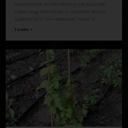
megerősödünk. Író lelkű férfiak és nők köszönték
szépen, hogy övéik lettünk. A szemükben látszott,
fogalmuk sincs, mire vállalkoztak. Persze az…
Tovább