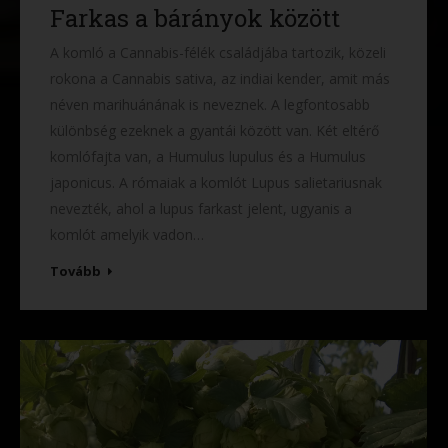
Farkas a bárányok között
A komló a Cannabis-félék családjába tartozik, közeli
rokona a Cannabis sativa, az indiai kender, amit más
néven marihuánának is neveznek. A legfontosabb
különbség ezeknek a gyantái között van. Két eltérő
komlófajta van, a Humulus lupulus és a Humulus
japonicus. A rómaiak a komlót Lupus salietariusnak
nevezték, ahol a lupus farkast jelent, ugyanis a
komlót amelyik vadon…
Tovább