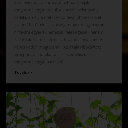
komlóvirágot, a komlótobozt használják
megtermékenyítetlenül. A komló évelőnövény,
kétlaki, amely a metszéskor levágott vesszővel
szaporítható, nincs szükség magokra. Így azután a
hímivarú egyedek nemcsak feleslegesek, hanem
zavaróak. Nem is termesztik, a növény azonban
képes vadon megteremni. Az általa kibocsátott
virágport, a spórákat a szél szerteviszi,
megtermékenyíti a nőivarú…
Tovább