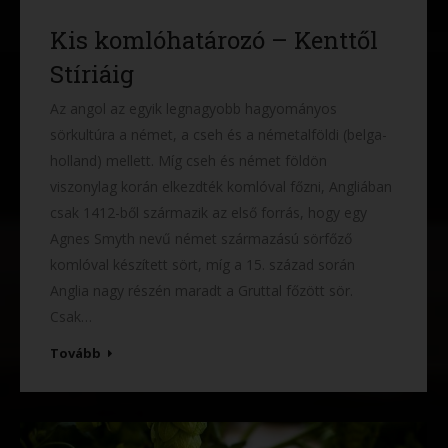
Kis komlóhatározó – Kenttől
Stíriáig
Az angol az egyik legnagyobb hagyományos
sörkultúra a német, a cseh és a németalföldi (belga-
holland) mellett. Míg cseh és német földön
viszonylag korán elkezdték komlóval főzni, Angliában
csak 1412-ből származik az első forrás, hogy egy
Agnes Smyth nevű német származású sörfőző
komlóval készített sört, míg a 15. század során
Anglia nagy részén maradt a Gruttal főzött sör.
Csak…
Tovább