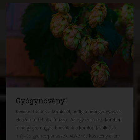
Gyógynövény!
Keveset tudunk a komlóról, pedig a népi gyógyászat
előszeretettel alkalmazza. Az egyszerű nép körében
mindig igen nagyra becsülték a komlót. Javallották
máj- és gyomorpanaszok, vízkór és köszvény ellen,