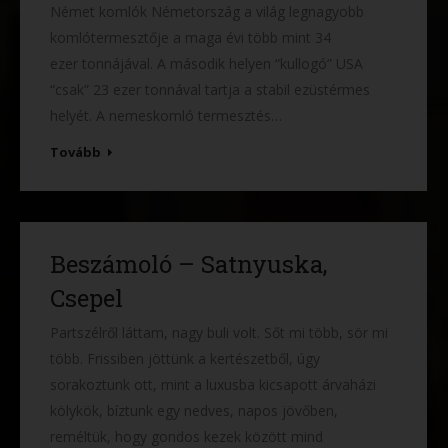
Német komlók Németország a világ legnagyobb
komlótermesztője a maga évi több mint 34
ezer tonnájával. A második helyen “kullogó” USA
“csak” 23 ezer tonnával tartja a stabil ezüstérmes
helyét. A nemeskomló termesztés…
Tovább
Beszámoló – Satnyuska,
Csepel
Partszélről láttam, nagy buli volt. Sőt mi több, sör mi
több. Frissiben jöttünk a kertészetből, úgy
sorakoztunk ott, mint a luxusba kicsapott árvaházi
kölykök, bíztunk egy nedves, napos jövőben,
reméltük, hogy gondos kezek között mind