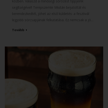
közben. Válaszd a minőségi sörözést tippjeink
segítségével! Terepszemle Miután bejutottál és
berendezkedtél, jöhet az első küldetés: a fesztivál
legjobb sörcsapjának felkutatása. Ez nemcsak a jó…
Tovább