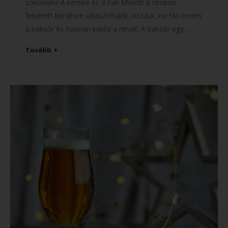
sokoldalú! A kecske és a bak Mielőtt a címben
felvetett kérdésre válaszolnánk, nézzük, mi fán terem
a baksör és honnan kapta a nevét. A baksör egy…
Tovább