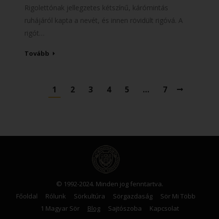
Rigolettónak jellegzetes kétszínű, kárómintás
ruhájáról kapta a nevét, és innen rövidült rigóvá. A
rigót…
Tovább
1
2
3
4
5
…
7
© 1992-2024. Minden jog fenntartva.
Főoldal
Rólunk
Sörkultúra
Sörgazdaság
Sör Mi Több
1 Magyar Sör
Blog
Sajtószoba
Kapcsolat