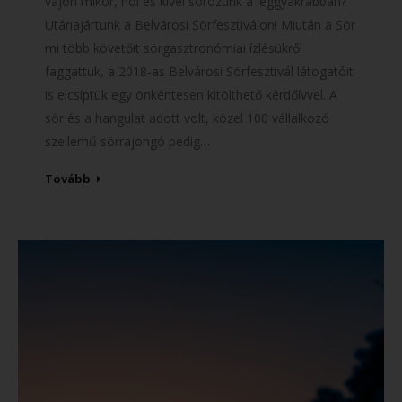
vajon mikor, hol és kivel sörözünk a leggyakrabban?
Utánajártunk a Belvárosi Sörfesztiválon! Miután a Sör
mi több követőit sörgasztronómiai ízlésükről
faggattuk, a 2018-as Belvárosi Sörfesztivál látogatóit
is elcsíptük egy önkéntesen kitölthető kérdőívvel. A
sör és a hangulat adott volt, közel 100 vállalkozó
szellemű sörrajongó pedig…
Tovább