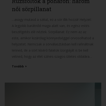
Rúzsfoltok a poháron: három
női sörpillanat
…avagy mutasd a szitut, ez a sör illik hozzá! Helyzet:
A legjobb barátnőd maga alatt van, és egész estés
beszélgetés elé néztek. Sörpillanat: Ez nem az az
este, amikor kizárólag könnyedséggel orvosolhatod a
helyzetet. Nemcsak a sörválasztásban kell rafináltnak
lenned, de a sört kísérő falatok ízorgiáját is be kell
vetned, hogy az élet színes-szagos-ízletes oldalára…
Tovább