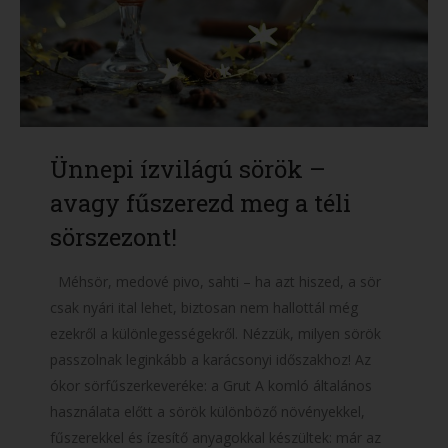
Ünnepi ízvilágú sörök –
avagy fűszerezd meg a téli
sörszezont!
Méhsör, medové pivo, sahti – ha azt hiszed, a sör
csak nyári ital lehet, biztosan nem hallottál még
ezekről a különlegességekről. Nézzük, milyen sörök
passzolnak leginkább a karácsonyi időszakhoz! Az
ókor sörfűszerkeveréke: a Grut A komló általános
használata előtt a sörök különböző növényekkel,
fűszerekkel és ízesítő anyagokkal készültek: már az