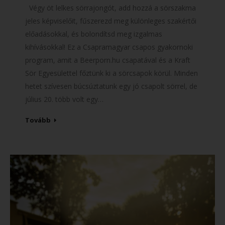
Végy öt lelkes sörrajongót, add hozzá a sörszakma
jeles képviselőit, fűszerezd meg különleges szakértői
előadásokkal, és bolondítsd meg izgalmas
kihívásokkal! Ez a Csapramagyar csapos gyakornoki
program, amit a Beerporn.hu csapatával és a Kraft
Sör Egyesülettel főztünk ki a sörcsapok körül. Minden
hetet szívesen búcsúztatunk egy jó csapolt sörrel, de
július 20. több volt egy…
Tovább