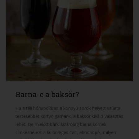
Barna-e a baksör?
Ha a téli hónapokban a könnyű sörök helyett valami
testesebbet kortyolgatnánk, a baksör kiváló választás
lehet. De mielőtt bárki kizárólag barna sörnek
címkézné ezt a különleges italt, elmondjuk, milyen