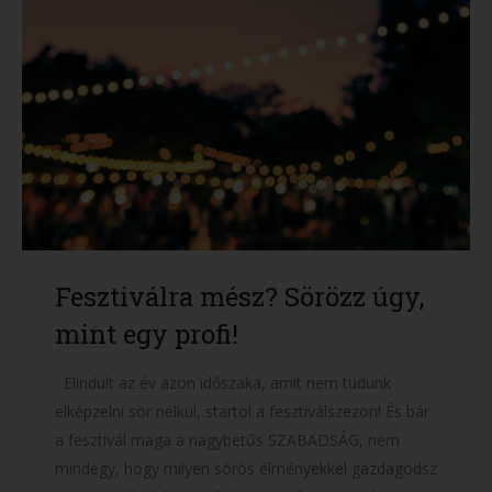
Fesztiválra mész? Sörözz úgy,
mint egy profi!
Elindult az év azon időszaka, amit nem tudunk
elképzelni sör nélkül, startol a fesztiválszezon! És bár
a fesztivál maga a nagybetűs SZABADSÁG, nem
mindegy, hogy milyen sörös élményekkel gazdagodsz