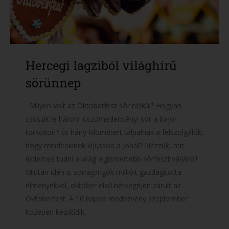
Hercegi lagziból világhírű
sörünnep
Milyen volt az Oktoberfest sör nélkül? Hogyan
csúszik le három úszómedencényi sör a bajor
torkokon? És hány kilométert talpalnak a felszolgálók,
hogy mindenkinek kijusson a jóból? Nézzük, mit
érdemes tudni a világ legismertebb sörfesztiváljáról!
Miután idén is sörrajongók millióit gazdagította
élményekkel, október első hétvégéjén zárult az
Oktoberfest. A 16 napos rendezvény szeptember
közepén kezdődik,…