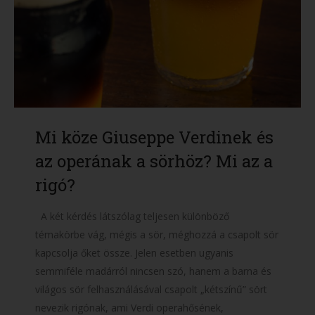
Mi köze Giuseppe Verdinek és
az operának a sörhöz? Mi az a
rigó?
A két kérdés látszólag teljesen különböző
témakörbe vág, mégis a sör, méghozzá a csapolt sör
kapcsolja őket össze. Jelen esetben ugyanis
semmiféle madárról nincsen szó, hanem a barna és
világos sör felhasználásával csapolt „kétszínű” sört
nevezik rigónak, ami Verdi operahősének,