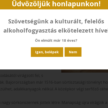
múltra tekint vissza, szinte
Üdvözöljük honlapunkon!
megjelentek már az ókori
ori és kora középkori
Szövetségünk a kulturált, felelős
tsem sörnek, mert hiányzott
alkoholfogyasztás elkötelezett híve
ítés. Az öreg kontinensen a
Ön elmúlt már 18 éves?
olostorokhoz. A szerzetesek
tják, hogy ők terjesztették el
. Szintén a kolostorokban
zekből a tapasztalatokból
odásától virágzott fel, s
fajták. Bajorországban már 1516-ban sörtisztasági törvényt h
szülhet, adalékanyagok nélkül. A középkor végi serfőző céhe
 nagy sörkonszernek jöttek létre. Manapság újra virágzik a