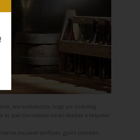
!
oztak, ami szabályozta, hogy sör kizárólag
k az ipari forradalom során átadták a helyüket
 házi és kisüzemi sörfőzés, gyors ütemben