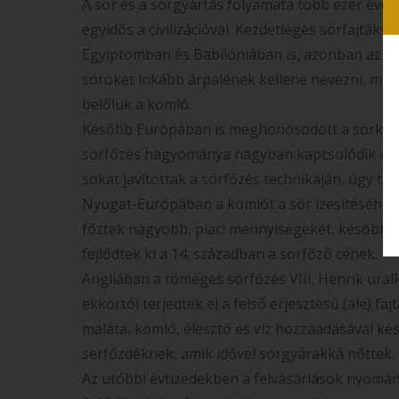
A sör és a sörgyártás folyamata több ezer éves 
egyidős a civilizációval. Kezdetleges sörfajták 
Egyiptomban és Babilóniában is, azonban az ók
söröket inkább árpalének kellene nevezni, min
belőlük a komló.
Később Európában is meghonosodott a sörkész
sörfőzés hagyománya nagyban kapcsolódik a k
sokat javítottak a sörfőzés technikáján, úgy tar
Nyugat-Európában a komlót a sör ízesítéséhez
főztek nagyobb, piaci mennyiségeket, később e
fejlődtek ki a 14. században a sörfőző céhek.
Angliában a tömeges sörfőzés VIII. Henrik uralk
ekkortól terjedtek el a felső erjesztésű (ale) 
maláta, komló, élesztő és víz hozzáadásával ké
serfőzdéknek, amik idővel sörgyárakká nőttek.
Az utóbbi évtizedekben a felvásárlások nyomán