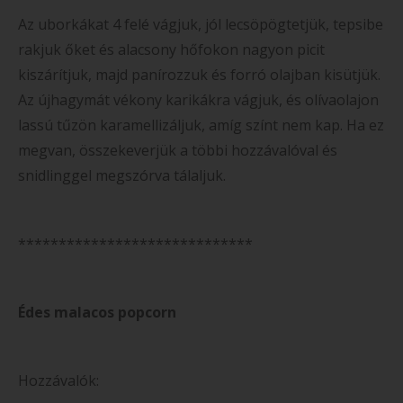
Az uborkákat 4 felé vágjuk, jól lecsöpögtetjük, tepsibe
rakjuk őket és alacsony hőfokon nagyon picit
kiszárítjuk, majd panírozzuk és forró olajban kisütjük.
Az újhagymát vékony karikákra vágjuk, és olívaolajon
lassú tűzön karamellizáljuk, amíg színt nem kap. Ha ez
megvan, összekeverjük a többi hozzávalóval és
snidlinggel megszórva tálaljuk.
*****************************
Édes malacos popcorn
Hozzávalók: