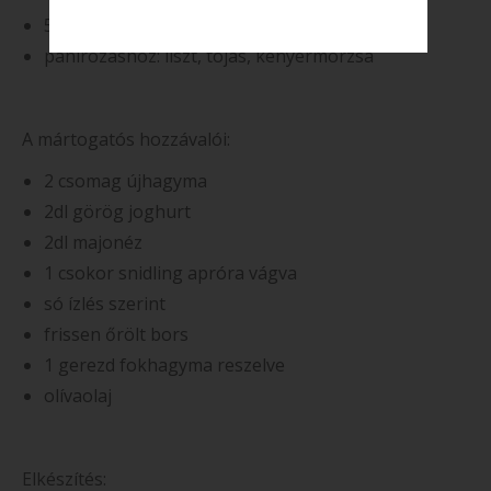
500g kovászos uborka
panírozáshoz: liszt, tojás, kenyérmorzsa
A mártogatós hozzávalói:
2 csomag újhagyma
2dl görög joghurt
2dl majonéz
1 csokor snidling apróra vágva
só ízlés szerint
frissen őrölt bors
1 gerezd fokhagyma reszelve
olívaolaj
Elkészítés: