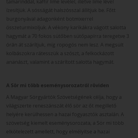
tamarinddal, kaffír lime levélel, illetve lime lével
ízesítjük. A sósságát halszósszal állítjuk be. Főtt
burgonyával adagonként botmixerrel
összeturmixoljuk. A vékony karikákra vágott salotta
hagymát a 70 fokos sütőben sütőpapírra teregetve 3
órán át szárítjuk, míg ropogós nem lesz. A megsült
kolbászokra rátesszük a szószt, a felkockázott
ananászt, valamint a szárított salotta hagymát.
A Sör mi több eseménysorozatról röviden
A Magyar Sörgyártók Szövetségének célja, hogy a
világszerte reneszánszát élő sör az őt megillető
helyére kerülhessen a hazai fogyasztók asztalán. A
szövetség kiemelt eseménysorozata, a Sör mi több
elkötelezett amellett, hogy elmélyítse a hazai