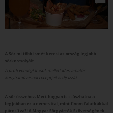
A Sör mi több ismét keresi az ország legjobb
sörkorcsolyáit
A profi vendéglátósok mellett idén amatőr
konyhaművészek receptjeit is díjazzák
A sör összehoz. Mert hogyan is csúszhatna a
legjobban ez a nemes ital, mint finom falatkákkal
párosítva?! A Magyar Sörgyártók Szövetségének