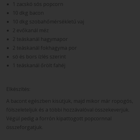
1 zacskó sós popcorn
10 dkg bacon
10 dkg szobahőmérsékletű vaj
2 evőkanál méz
2 teáskanál hagymapor
2 teáskanál fokhagyma por
só és bors ízlés szerint
1 teáskanál őrölt fahéj
Elkészítés:
A bacont egészben kisütjük, majd mikor már ropogós,
fölszeleteljük és a többi hozzávalóval összekeverjük.
Végül pedig a forrón kipattogott popcornnal
összeforgatjuk.