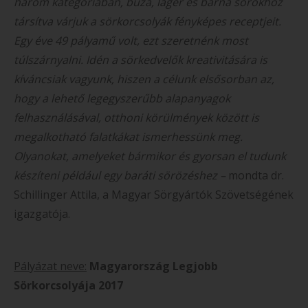
három kategóriában, búza, láger és barna sörökhöz
társítva várjuk a sörkorcsolyák fényképes receptjeit.
Egy éve 49 pályamű volt, ezt szeretnénk most
túlszárnyalni. Idén a sörkedvelők kreativitására is
kíváncsiak vagyunk, hiszen a célunk elsősorban az,
hogy a lehető legegyszerűbb alapanyagok
felhasználásával, otthoni körülmények között is
megalkotható falatkákat ismerhessünk meg.
Olyanokat, amelyeket bármikor és gyorsan el tudunk
készíteni például egy baráti sörözéshez –
mondta dr.
Schillinger Attila, a Magyar Sörgyártók Szövetségének
igazgatója.
Pályázat neve:
Magyarország
Legjobb
Sörkorcsolyája 2017