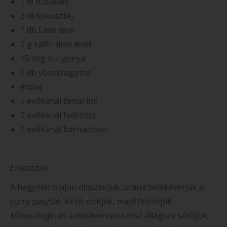
1 dl húsleves
3 dl Kókusztej
1 db Lime leve
2 g kaffír lime levél
15 dkg burgonya
1 db vöröshagyma
étolaj
1 evőkanál tamarind
2 evőkanál halszósz
1 evőkanál barnacukor
Elkészítés:
A hagymát olajon dinszteljük, utána belekeverjük a
curry pasztát, kicsit pirítjuk, majd felöntjük
kókusztejjel és a húslevessel szósz állagúra sűrítjük,