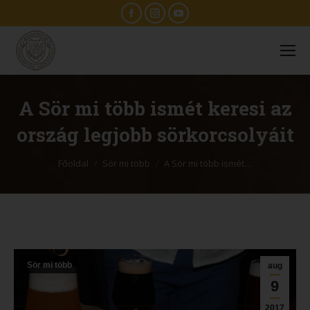
Facebook
Instagram
YouTube
A Sör mi több ismét keresi az
ország legjobb sörkorcsolyáit
You are here:
Főoldal
Sör mi több
A Sör mi több ismét…
Sör mi több
aug
9
2017