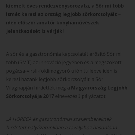
kiemelt éves rendezvénysorozata, a Sör mi több
ismét keresi az ország legjobb sörkorcsolyáit –
idén először amatőr konyhaművészek
jelentkezését is várják!
A sör és a gasztronómia kapcsolatát erősítő Sör mi
több (SMT) az innováció jegyében és a megszokott
pogácsa-virsli-földimogyoró trión túllépve idén is
keresi
hazánk legjobb sörkorcsolyáit: a Sör
Világnapján hirdették meg a
Magyarország Legjobb
Sörkorcsolyája 2017
elnevezésű pályázatot.
„A HORECA és gasztronómiai szakembereknek
hirdetett pályázatunkban a tavalyihoz hasonlóan