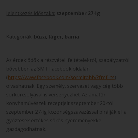
Jelentkezés időszaka:
szeptember 27-ig
Kategóriák:
búza, láger, barna
Az érdeklődők a részvételi feltételekről, szabályzatról
bővebben az SMT Facebook oldalán
(
https://www.facebook.com/sormitobb/?fref=ts
)
olvashatnak. Egy személy, szervezet vagy cég több
sörkorcsolyával is versenyezhet. Az amatőr
konyhaművészek receptjeit szeptember 20-tól
szeptember 27-ig közönségszavazással bírálják el; a
győztesek értékes sörös nyereményekkel
gazdagodhatnak.