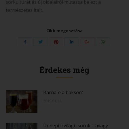
sörkultúrát és új oldalairól mutassa be ezt a
természetes italt.
Cikk megosztása
Share
Share
Share
Share
Share
Share
with
with
with
with
with
with
Twitter
Pinterest
WhatsApp
Facebook
LinkedIn
Google+
Érdekes még
Barna-e a baksör?
2019.01.11.
Ünnepi ízvilágú sörök – avagy