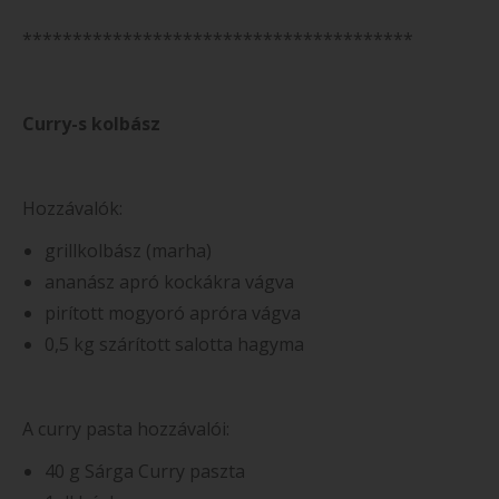
***************************************
Curry-s kolbász
Hozzávalók:
grillkolbász (marha)
ananász apró kockákra vágva
pirított mogyoró apróra vágva
0,5 kg szárított salotta hagyma
A curry pasta hozzávalói:
40 g Sárga Curry paszta