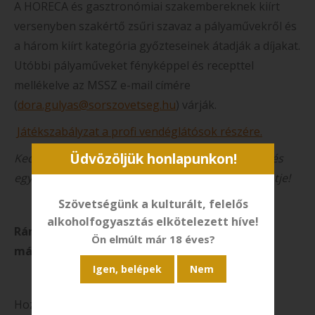
A HORECA és gasztronómiai szakembereknek kiírt
versenyben szakértő zsűri szavaz a pályaművekről és
a három kiírt kategória győzteseinek átadják a díjakat.
Utóbbi pályaműveket fényképpel és recepttel
mellékelve az MSSZ e-mail címére
(
dora.gulyas@sorszovetseg.hu
) várják.
Játékszabályzat a profi vendéglátósok részére.
Üdvözöljük honlapunkon!
Kedvcsinálónak íme a Sör mi több három remek és
egyszerűen elkészíthető sörkorcsolyájának receptje!
Szövetségünk a kulturált, felelős
alkoholfogyasztás elkötelezett híve!
Rántott kovászos uborka snidlinges-fűszeres
Ön elmúlt már 18 éves?
mártogatóssal
Hozzávalók: