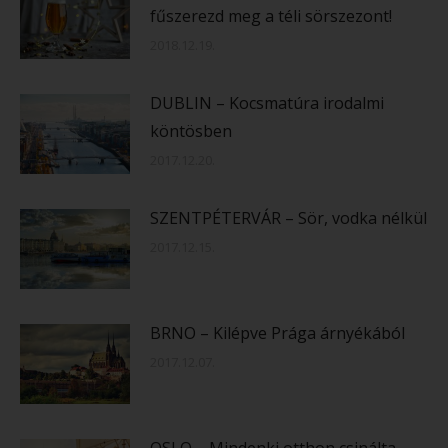
fűszerezd meg a téli sörszezont!
2018.12.19.
DUBLIN – Kocsmatúra irodalmi
köntösben
2017.12.20.
SZENTPÉTERVÁR – Sör, vodka nélkül
2017.12.15.
BRNO – Kilépve Prága árnyékából
2017.12.07.
OSLO – Mindenki otthon csinálta